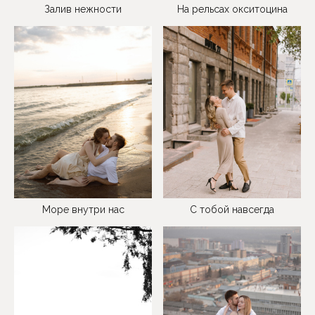
На рельсах окситоцина
Залив нежности
Море внутри нас
С тобой навсегда