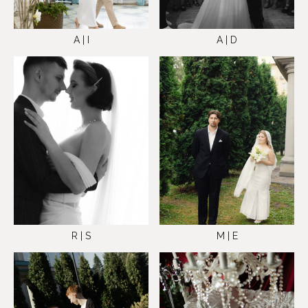
A | I
A | D
M | E
R | S