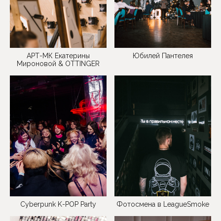
АРТ-МК Екатерины
Юбилей Пантелея
Мироновой & OTTINGER
Фотосмена в LeagueSmoke
Cyberpunk K-POP Party