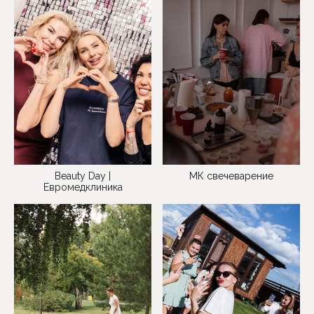
МК свечеварение
Beauty Day |
Евромедклиника