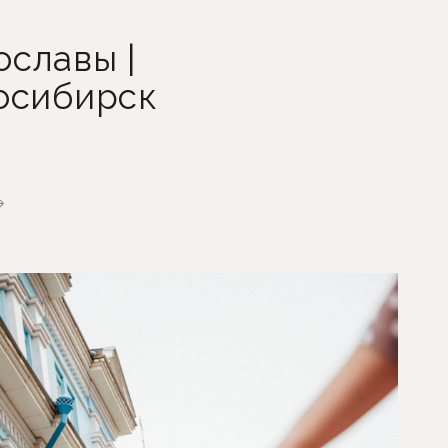
славы |
осибирск