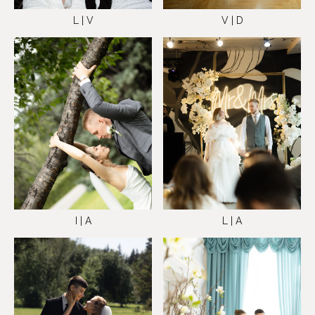
L | V
V | D
I | A
L | A