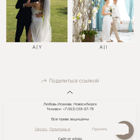
A | Y
A | I
Поделиться ссылкой
Любовь Исакова, Новосибирск
Телефон: +7 (913) 018-97-78
На сайте используются файлы cookie для работы сайта и анализа
посещаемости.
Политика конфиденциальности
Все права защищены
Отклонить
Принять
Оферта
,
Политика конфиденциальности
Сайт от
wfolio